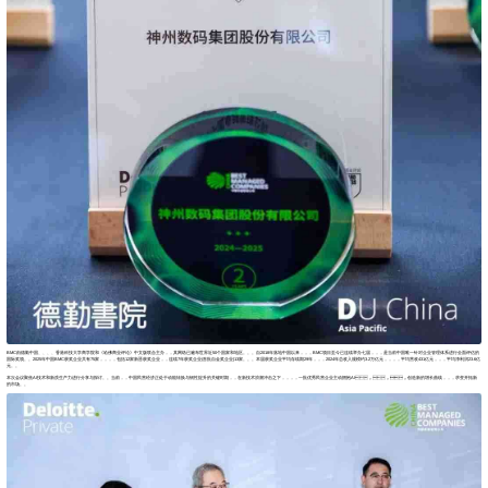
BMC由德勤中国、、、、香港科技大学商学院和《哈佛商业评论》中文版联合主办，，其网络已遍布世界近50个国家和地区。。。自2018年落地中国以来，，，BMC项目至今已连续举办七届，，，是当前中国唯一针对企业管理体系进行全面评估的
国际奖项。。2025年中国BMC获奖企业共有75家，，，，包括12家新晋获奖企业，，连续7年获奖企业(首批自金奖企业)13家。。。本届获奖企业平均存续期29年，，，2024年总收入规模约3.2万亿元，，，，平均营收431亿元，，，平均净利润23.6亿
元。。
本次会议聚焦AI技术和新质生产力进行分享与探讨。。当前，，中国民营经济正处于动能转换与韧性提升的关键时期，，在新技术浪潮冲击之下，，，，一批优秀民营企业主动拥抱AI，，，创造新的增长曲线，，，求变开拓新
的市场。。