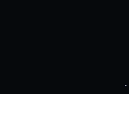
GOPAY钱包问学
智算基础设施
算力调度加速
智算中心